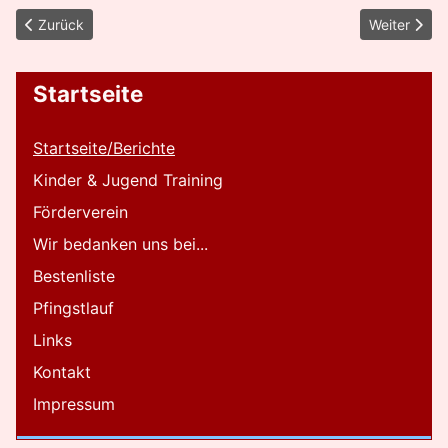
Vorheriger Beitrag: Starke Ergebnisse für TuS Deuz bei FLVW 10
Nächster Be
Zurück
Weiter
Startseite
Startseite/Berichte
Kinder & Jugend Training
Förderverein
Wir bedanken uns bei...
Bestenliste
Pfingstlauf
Links
Kontakt
Impressum