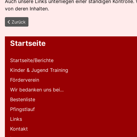
Auch unsere Links unterliegen einer ständigen Kontrolle.
von deren Inhalten.
Vorheriger Beitrag: Halbmarathon Wiesbaden
Zurück
Startseite
Startseite/Berichte
Kinder & Jugend Training
Förderverein
Wir bedanken uns bei...
Bestenliste
Pfingstlauf
Links
Kontakt